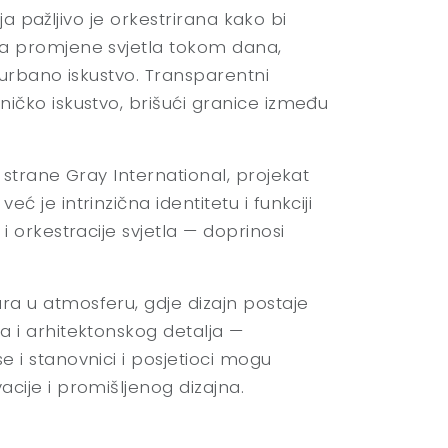
ija pažljivo je orkestrirana kako bi
 na promjene svjetla tokom dana,
e urbano iskustvo. Transparentni
ničko iskustvo, brišući granice između
d strane Gray International, projekat
ć je intrinzična identitetu i funkciji
i orkestracije svjetla — doprinosi
ara u atmosferu, gdje dizajn postaje
ma i arhitektonskog detalja —
e i stanovnici i posjetioci mogu
acije i promišljenog dizajna.