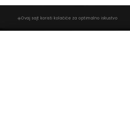
◈
Ovaj sajt koristi kolačiće za optimalno iskustvo
Bulevar Revolucije 80, 81000 Podgorica
MONTENEGRO
mskuletic@grayinter.com
Mob. +382 67 11 71 71