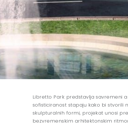
Libretto Park predstavlja savremeni ar
sofisticiranost stapaju kako bi stvori
skulpturalnih formi, projekat unosi pr
bezvremenskim arhitektonskim ritmom k