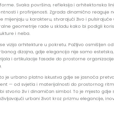
u forme. Svaka površina, refleksija i arhitektonska lin
rentnosti i profinjenosti. Zgrada dinamično reaguje
 mijenjaju u karakteru, stvarajući živo i pulsirajuć
ralne geometrije rade u skladu kako bi podigli koris
ukture i neba.
e vizija arhitekture u pokretu. Pažljivo osmišljen o
banog dizajna, gdje elegancija nije samo estetska, ve
jala i artikulacije fasade do prostorne organizacije 
.
 to je urbano platno iskustva gdje se jasnoća pretv
ent — od svjetla i materijalnosti do prostornog rit
 stvorio živ i dinamičan simbol. To je mjesto gdje s
vljavajući urbani život kroz prizmu elegancije, inov