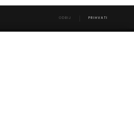
ODBIJ
PRIHVATI
20-071 LUBLIN, ul. Wieniawska 8 lok.7
POLAND
sekretariat@grayinter.pl
Mob. +48 81 458 10 15