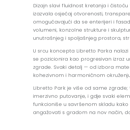
Dizajn slavi fluidnost kretanja i čistoć
izazvala osjećaj otvorenosti, transpa
omogućavajući da se enterijeri i fasade
volumeni, konzolne strukture i skulptu
unutrašnjeg i spoljašnjeg prostora, str
U srcu koncepta Libretto Parka nalazi s
se pozicionira kao progresivan izraz ur
zgrade. Svaki detalj — od izbora materi
kohezivnom i harmoničnom okruženju
Libretto Park je više od same zgrade;
imerzivno putovanje, i gdje svaki elem
funkcioniše u savršenom skladu kako bi
angažovati s gradom na nov način, doži