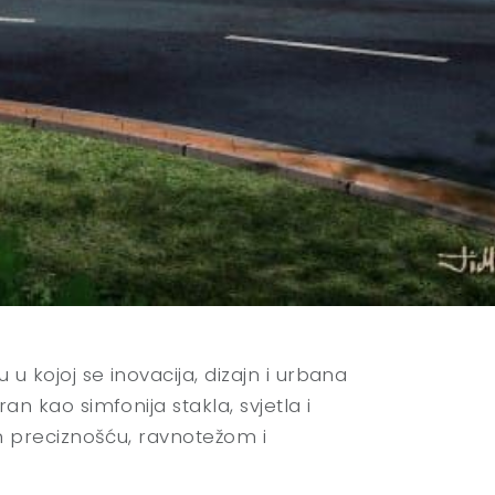
u kojoj se inovacija, dizajn i urbana
n kao simfonija stakla, svjetla i
an preciznošću, ravnotežom i