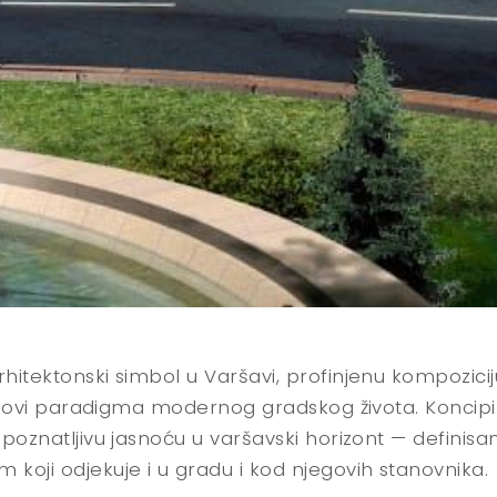
hitektonski simbol u Varšavi, profinjenu kompoziciju 
li novi paradigma modernog gradskog života. Koncipira
epoznatljivu jasnoću u varšavski horizont — definis
oji odjekuje i u gradu i kod njegovih stanovnika.